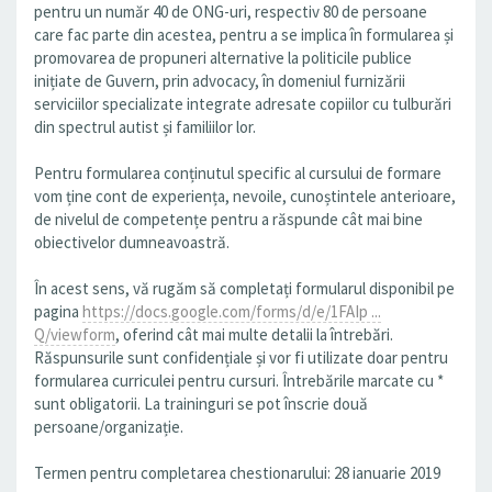
pentru un număr 40 de ONG-uri, respectiv 80 de persoane
care fac parte din acestea, pentru a se implica în formularea și
promovarea de propuneri alternative la politicile publice
inițiate de Guvern, prin advocacy, în domeniul furnizării
serviciilor specializate integrate adresate copiilor cu tulburări
din spectrul autist și familiilor lor.
Pentru formularea conținutul specific al cursului de formare
vom ține cont de experiența, nevoile, cunoștintele anterioare,
de nivelul de competențe pentru a răspunde cât mai bine
obiectivelor dumneavoastră.
În acest sens, vă rugăm să completați formularul disponibil pe
pagina
https://docs.google.com/forms/d/e/1FAIp ...
Q/viewform
, oferind cât mai multe detalii la întrebări.
Răspunsurile sunt confidențiale și vor fi utilizate doar pentru
formularea curriculei pentru cursuri. Întrebările marcate cu *
sunt obligatorii. La traininguri se pot înscrie două
persoane/organizație.
Termen pentru completarea chestionarului: 28 ianuarie 2019