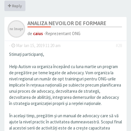
Reply
ANALIZA NEVOILOR DE FORMARE
de
caius
-Reprezentant ONG
-
Mar Ian 15, 2019 11:20 am
#28
Stimați participanți,
Help Autism va organiza începând cu luna martie un program
de pregătire pe teme legate de advocacy. Vom organiza la
nivel regional un număr de opt traininguri pentru ONG-urile
implicate în rețeaua națională pe subiecte precum planificarea
unui proces de advocacy, dezvoltarea de strategii,
dezvoltarea de abilități, integrarea demersurilor de advocacy
în strategia organizației proprii și a rețelei naționale.
În același timp, pregătim și un manual de advocacy care să vă
ajute la nivel practic în activitatea dumneavoastră. Scopul final
al acestei serii de activități este de a crește capacitatea