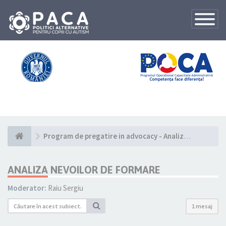
Toggle
Navigatio
Program de pregatire in advocacy - Analiza nevoilor de formare
ANALIZA NEVOILOR DE FORMARE
Moderator:
Raiu Sergiu
1 mesaj