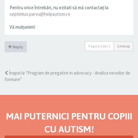
Pentru orice întrebări, nu ezitati să mă contactați la
septimius.parvu@helpautism.ro
Vă mulțumim!
Pagina
1
din
1
1 mesaj
Reply
Înapoi la “Program de pregatire in advocacy - Analiza nevoilor de
formare”
MAI PUTERNICI PENTRU COPIII
CU AUTISM!