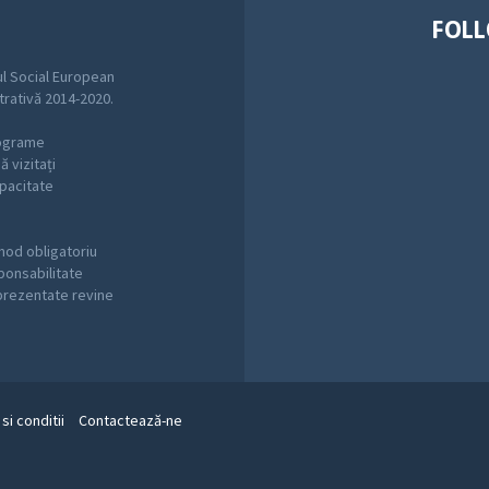
FOLL
l Social European
trativă 2014-2020.
rograme
 vizitați
pacitate
mod obligatoriu
sponsabilitate
 prezentate revine
si conditii
Contactează-ne