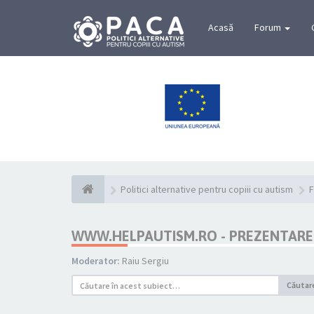
Acasă
Forum
Politici alternative pentru copiii cu autism
F
WWW.HELPAUTISM.RO - PREZENTARE
Moderator:
Raiu Sergiu
Căutar