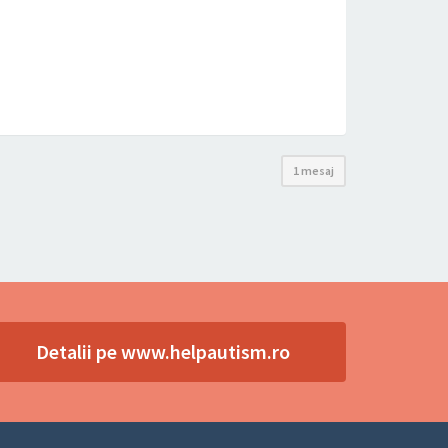
1 mesaj
Detalii pe www.helpautism.ro