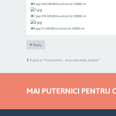
6.jpg (169.26KiB)Vizualizat de 196882 ori
7.jpg (194.42KiB)Vizualizat de 196882 ori
8.jpg (71.65KiB)Vizualizat de 196882 ori
Reply
Înapoi la “Prezentare - Asociatia Help Autism”
MAI PUTERNICI PENTRU C