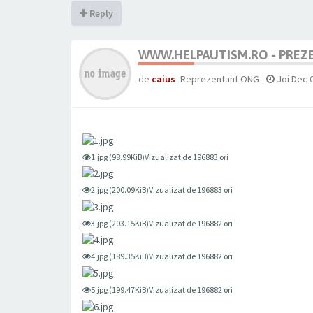
Reply
WWW.HELPAUTISM.RO - PREZ
de
caius
-Reprezentant ONG
-
Joi Dec 
1.jpg (98.99KiB)Vizualizat de 196883 ori
2.jpg (200.09KiB)Vizualizat de 196883 ori
3.jpg (203.15KiB)Vizualizat de 196882 ori
4.jpg (189.35KiB)Vizualizat de 196882 ori
5.jpg (199.47KiB)Vizualizat de 196882 ori