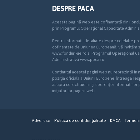
DESPRE PACA
Această pagină web este cofinanțată din Fondu
prin Programul Operațional Capacitate Adminis
Pentru informații detaliate despre celelalte p
cofinanțate de Uniunea Europeană, vă invităm să
www.fonduri-ue.ro si Programul Operațional Ca
Administrativă www.poca.ro.
Conținutul acestei pagini web nu reprezintă în 
poziția oficială a Uniunii Europene. Întreaga re
asupra corectitudinii și coerenței informațiilor
inițiatorilor paginii web
Advertise
Politica de confidenţialitate
DMCA
Termeni 