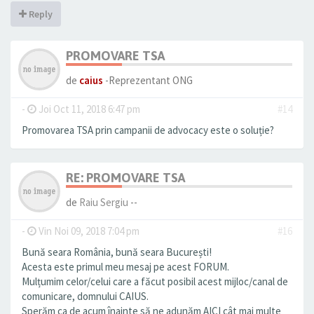
Reply
PROMOVARE TSA
de
caius
-Reprezentant ONG
-
Joi Oct 11, 2018 6:47 pm
#14
Promovarea TSA prin campanii de advocacy este o soluție?
RE: PROMOVARE TSA
de
Raiu Sergiu
--
-
Vin Noi 09, 2018 7:04 pm
#16
Bună seara România, bună seara București!
Acesta este primul meu mesaj pe acest FORUM.
Mulțumim celor/celui care a făcut posibil acest mijloc/canal de
comunicare, domnului CAIUS.
Sperăm ca de acum înainte să ne adunăm AICI cât mai multe