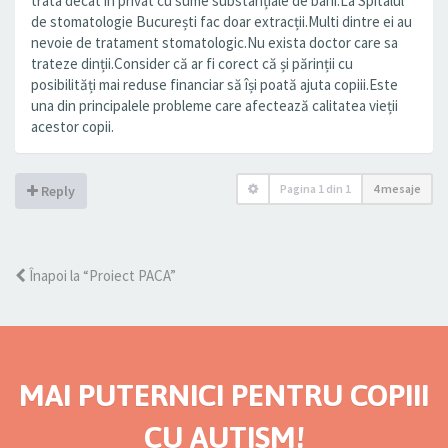
trata decât în privat cu sume substanțiale de bani.La Spitalul
de stomatologie București fac doar extracții.Multi dintre ei au
nevoie de tratament stomatologic.Nu exista doctor care sa
trateze dinții.Consider că ar fi corect că și părinții cu
posibilități mai reduse financiar să își poată ajuta copiii.Este
una din principalele probleme care afectează calitatea vieții
acestor copii.
Pagina
1
din
1
4 mesaje
Reply
Înapoi la “Proiect PACA”
MAI PUTERNICI PENTRU COPIII
CU AUTISM!