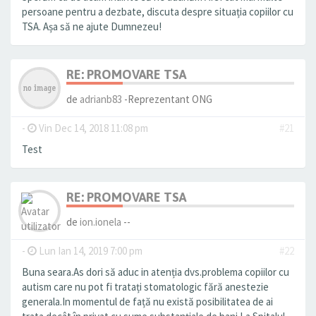
persoane pentru a dezbate, discuta despre situația copiilor cu
TSA. Așa să ne ajute Dumnezeu!
RE: PROMOVARE TSA
de
adrianb83
-Reprezentant ONG
-
Vin Dec 14, 2018 11:08 pm
#21
Test
RE: PROMOVARE TSA
de
ion.ionela
--
-
Lun Ian 14, 2019 7:00 pm
#22
Buna seara.As dori să aduc in atenția dvs.problema copiilor cu
autism care nu pot fi tratați stomatologic fără anestezie
generala.In momentul de față nu există posibilitatea de ai