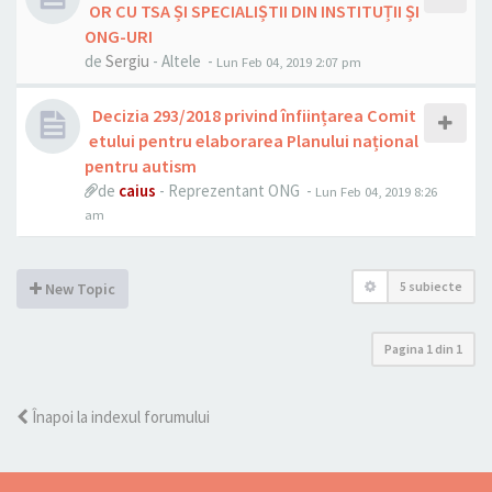
OR CU TSA ȘI SPECIALIȘTII DIN INSTITUȚII ȘI
ONG-URI
de
Sergiu
- Altele -
Lun Feb 04, 2019 2:07 pm
Decizia 293/2018 privind înființarea Comit
etului pentru elaborarea Planului național
pentru autism
de
caius
- Reprezentant ONG -
Lun Feb 04, 2019 8:26
am
5 subiecte
New Topic
Pagina
1
din
1
Înapoi la indexul forumului