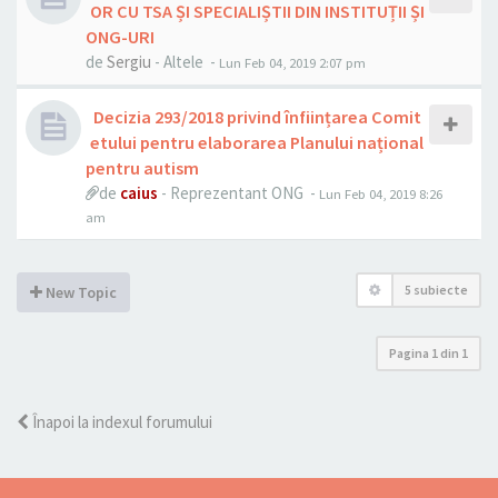
OR CU TSA ȘI SPECIALIȘTII DIN INSTITUȚII ȘI
ONG-URI
de
Sergiu
- Altele -
Lun Feb 04, 2019 2:07 pm
Decizia 293/2018 privind înființarea Comit
etului pentru elaborarea Planului național
pentru autism
de
caius
- Reprezentant ONG -
Lun Feb 04, 2019 8:26
am
5 subiecte
New Topic
Pagina
1
din
1
Înapoi la indexul forumului