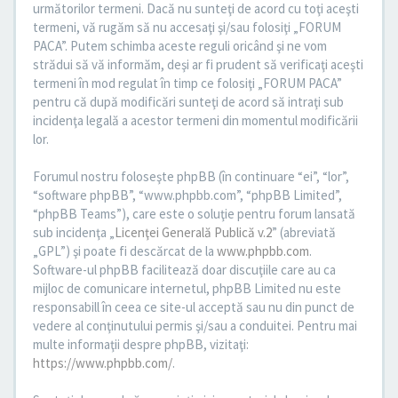
următorilor termeni. Dacă nu sunteţi de acord cu toţi aceşti
termeni, vă rugăm să nu accesaţi şi/sau folosiţi „FORUM
PACA”. Putem schimba aceste reguli oricând şi ne vom
strădui să vă informăm, deşi ar fi prudent să verificaţi aceşti
termeni în mod regulat în timp ce folosiţi „FORUM PACA”
pentru că după modificări sunteţi de acord să intraţi sub
incidenţa legală a acestor termeni din momentul modificării
lor.
Forumul nostru foloseşte phpBB (în continuare “ei”, “lor”,
“software phpBB”, “www.phpbb.com”, “phpBB Limited”,
“phpBB Teams”), care este o soluţie pentru forum lansată
sub incidenţa „
Licenţei Generală Publică v.2
” (abreviată
„GPL”) şi poate fi descărcat de la
www.phpbb.com
.
Software-ul phpBB facilitează doar discuţiile care au ca
mijloc de comunicare internetul, phpBB Limited nu este
responsabill în ceea ce site-ul acceptă sau nu din punct de
vedere al conţinutului permis şi/sau a conduitei. Pentru mai
multe informaţii despre phpBB, vizitaţi:
https://www.phpbb.com/
.