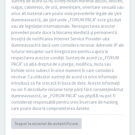
Sunteţi de acord să nu scrieţi niciun material abuziv, obscen,
vulgar, calomnios, de ură, ameninţare, orientare-sexuală sau
orice alt material care poate viola prevederile legale ale ţării
dumneavoastră, ale ţării unde „FORUM PACA” este găzduit
sau ale legislaţiei internaţionale. Nerespectarea acestor
prevederi poate duce la blocarea imediată şi permanentă
însoţită de notificarea Internet Service Provider-ului
dumneavoastră dacă vom considera necesar. Adresele IP ale
tuturor mesajelor sunt înregistrate pentru a ajuta la
respectarea acestor condiţii. Sunteţi de acord ca „FORUM
PACA” să aibă dreptul de a şterge, modifica, muta sau
închide orice subiect în orice moment în care consideră
necesar. Ca utilizator sunteţi de acord ca orice informaţie
introdusă să fie stocată în baza de date. Aceste informaţii
nu vor fi dezvăluite niciunei terţe părţi fără consimţământul
dumneavoastră, iar „FORUM PACA” sau phpBB nu pot fi
consideraţi responsabili pentru vreo încercare de hacking
care poate duce la compromiterea datelor.
Înapoi la ecranul de autentificare