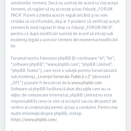
următorilor termeni. Dacă nu sunteţi de acord cu toţi aceşti
termeni, vă rugăm să nu accesaţi şi/sau folosiţi „FORUM
PACA”. Putem schimba aceste reguli oricând şi ne vom
strădui să vă informăm, deşi ar fi prudent să verificaţi aceşti
termeni în mod regulat în timp ce folosiţi „FORUM PACA”
pentru că după modificări sunteţi de acord să intraţi sub
incidenţa legală a acestor termeni din momentul modificării
lor.
Forumul nostru foloseşte phpBB (în continuare “ei”, “lor”,
“software phpBB”, “www.phpbb.com”, “phpBB Limited”,
“phpBB Teams”), care este o soluţie pentru forum lansată
sub incidenţa „
Licenţei Generală Publică v.2
” (abreviată
„GPL”) şi poate fi descărcat de la
www.phpbb.com
.
Software-ul phpBB facilitează doar discuţiile care au ca
mijloc de comunicare internetul, phpBB Limited nu este
responsabill în ceea ce site-ul acceptă sau nu din punct de
vedere al conţinutului permis şi/sau a conduitei. Pentru mai
multe informaţii despre phpBB, vizitaţi:
https://www.phpbb.com/
.