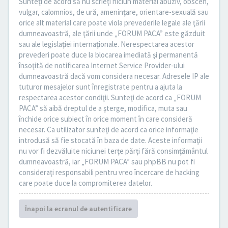
Sunteţi de acord să nu scrieţi niciun material abuziv, obscen,
vulgar, calomnios, de ură, ameninţare, orientare-sexuală sau
orice alt material care poate viola prevederile legale ale ţării
dumneavoastră, ale ţării unde „FORUM PACA” este găzduit
sau ale legislaţiei internaţionale. Nerespectarea acestor
prevederi poate duce la blocarea imediată şi permanentă
însoţită de notificarea Internet Service Provider-ului
dumneavoastră dacă vom considera necesar. Adresele IP ale
tuturor mesajelor sunt înregistrate pentru a ajuta la
respectarea acestor condiţii. Sunteţi de acord ca „FORUM
PACA” să aibă dreptul de a şterge, modifica, muta sau
închide orice subiect în orice moment în care consideră
necesar. Ca utilizator sunteţi de acord ca orice informaţie
introdusă să fie stocată în baza de date. Aceste informaţii
nu vor fi dezvăluite niciunei terţe părţi fără consimţământul
dumneavoastră, iar „FORUM PACA” sau phpBB nu pot fi
consideraţi responsabili pentru vreo încercare de hacking
care poate duce la compromiterea datelor.
Înapoi la ecranul de autentificare