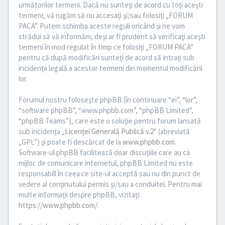
următorilor termeni. Dacă nu sunteţi de acord cu toţi aceşti
termeni, vă rugăm să nu accesaţi şi/sau folosiţi „FORUM
PACA”. Putem schimba aceste reguli oricând şi ne vom
strădui să vă informăm, deşi ar fi prudent să verificaţi aceşti
termeni în mod regulat în timp ce folosiţi „FORUM PACA”
pentru că după modificări sunteţi de acord să intraţi sub
incidenţa legală a acestor termeni din momentul modificării
lor.
Forumul nostru foloseşte phpBB (în continuare “ei”, “lor”,
“software phpBB”, “www.phpbb.com”, “phpBB Limited”,
“phpBB Teams”), care este o soluţie pentru forum lansată
sub incidenţa „
Licenţei Generală Publică v.2
” (abreviată
„GPL”) şi poate fi descărcat de la
www.phpbb.com
.
Software-ul phpBB facilitează doar discuţiile care au ca
mijloc de comunicare internetul, phpBB Limited nu este
responsabill în ceea ce site-ul acceptă sau nu din punct de
vedere al conţinutului permis şi/sau a conduitei. Pentru mai
multe informaţii despre phpBB, vizitaţi:
https://www.phpbb.com/
.