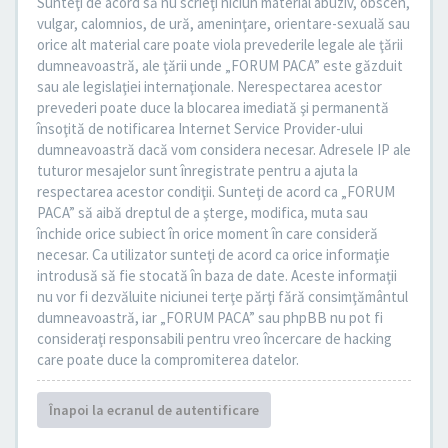
Sunteţi de acord să nu scrieţi niciun material abuziv, obscen,
vulgar, calomnios, de ură, ameninţare, orientare-sexuală sau
orice alt material care poate viola prevederile legale ale ţării
dumneavoastră, ale ţării unde „FORUM PACA” este găzduit
sau ale legislaţiei internaţionale. Nerespectarea acestor
prevederi poate duce la blocarea imediată şi permanentă
însoţită de notificarea Internet Service Provider-ului
dumneavoastră dacă vom considera necesar. Adresele IP ale
tuturor mesajelor sunt înregistrate pentru a ajuta la
respectarea acestor condiţii. Sunteţi de acord ca „FORUM
PACA” să aibă dreptul de a şterge, modifica, muta sau
închide orice subiect în orice moment în care consideră
necesar. Ca utilizator sunteţi de acord ca orice informaţie
introdusă să fie stocată în baza de date. Aceste informaţii
nu vor fi dezvăluite niciunei terţe părţi fără consimţământul
dumneavoastră, iar „FORUM PACA” sau phpBB nu pot fi
consideraţi responsabili pentru vreo încercare de hacking
care poate duce la compromiterea datelor.
Înapoi la ecranul de autentificare