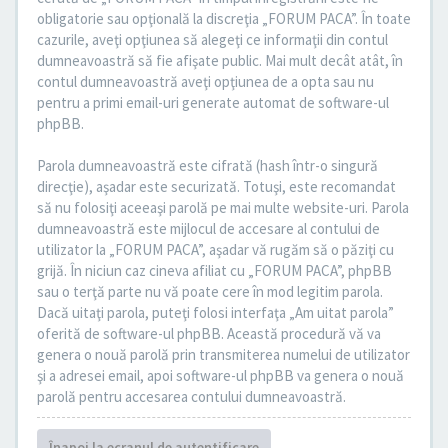
obligatorie sau opţională la discreţia „FORUM PACA”. În toate
cazurile, aveţi opţiunea să alegeţi ce informaţii din contul
dumneavoastră să fie afişate public. Mai mult decât atât, în
contul dumneavoastră aveţi opţiunea de a opta sau nu
pentru a primi email-uri generate automat de software-ul
phpBB.
Parola dumneavoastră este cifrată (hash într-o singură
direcţie), aşadar este securizată. Totuşi, este recomandat
să nu folosiţi aceeaşi parolă pe mai multe website-uri. Parola
dumneavoastră este mijlocul de accesare al contului de
utilizator la „FORUM PACA”, aşadar vă rugăm să o păziţi cu
grijă. În niciun caz cineva afiliat cu „FORUM PACA”, phpBB
sau o terţă parte nu vă poate cere în mod legitim parola.
Dacă uitaţi parola, puteţi folosi interfaţa „Am uitat parola”
oferită de software-ul phpBB. Această procedură vă va
genera o nouă parolă prin transmiterea numelui de utilizator
şi a adresei email, apoi software-ul phpBB va genera o nouă
parolă pentru accesarea contului dumneavoastră.
Înapoi la ecranul de autentificare