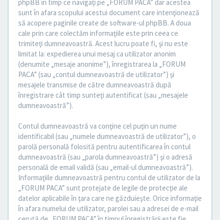
phpBB în timp ce navigaţi pe „FORUM PACA” dar acestea
sunt în afara scopului acestui document care intenţionează
să acopere paginile create de software-ul phpBB. A doua
cale prin care colectăm informaţiile este prin ceea ce
trimiteţi dumneavoastră. Acest lucru poate fi, şi nu este
limitat la: expedierea unui mesaj ca utilizator anonim
(denumite „mesaje anonime”), înregistrarea la „FORUM
PACA” (sau „contul dumneavoastră de utilizator”) şi
mesajele transmise de către dumneavoastră după
înregistrare cât timp sunteţi autentificat (sau „mesajele
dumneavoastră”).
Contul dumneavoastră va conţine cel puţin un nume
identificabil (sau „numele dumneavoastră de utilizator”), o
parolă personală folosită pentru autentificarea în contul
dumneavoastră (sau „parola dumneavoastră”) şi o adresă
personală de email validă (sau „email-ul dumneavoastră”).
Informaţiile dumneavoastră pentru contul de utilizator de la
„FORUM PACA” sunt protejate de legile de protecţie ale
datelor aplicabile în ţara care ne găzduieşte. Orice informaţie
în afara numelui de utilizator, parolei sau a adresei de e-mail
cerută de „FORUM PACA” în timpul înregistrării este fie