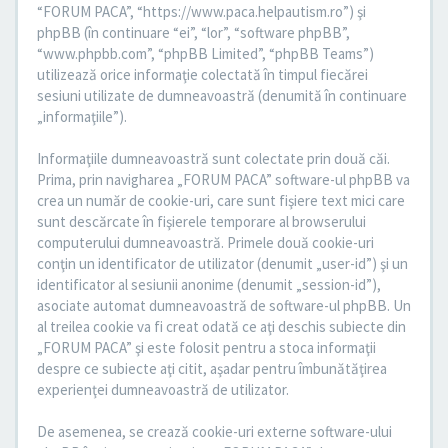
“FORUM PACA”, “https://www.paca.helpautism.ro”) şi
phpBB (în continuare “ei”, “lor”, “software phpBB”,
“www.phpbb.com”, “phpBB Limited”, “phpBB Teams”)
utilizează orice informaţie colectată în timpul fiecărei
sesiuni utilizate de dumneavoastră (denumită în continuare
„informaţiile”).
Informaţiile dumneavoastră sunt colectate prin două căi.
Prima, prin navigharea „FORUM PACA” software-ul phpBB va
crea un număr de cookie-uri, care sunt fişiere text mici care
sunt descărcate în fişierele temporare al browserului
computerului dumneavoastră. Primele două cookie-uri
conţin un identificator de utilizator (denumit „user-id”) şi un
identificator al sesiunii anonime (denumit „session-id”),
asociate automat dumneavoastră de software-ul phpBB. Un
al treilea cookie va fi creat odată ce aţi deschis subiecte din
„FORUM PACA” şi este folosit pentru a stoca informaţii
despre ce subiecte aţi citit, aşadar pentru îmbunătăţirea
experienţei dumneavoastră de utilizator.
De asemenea, se crează cookie-uri externe software-ului