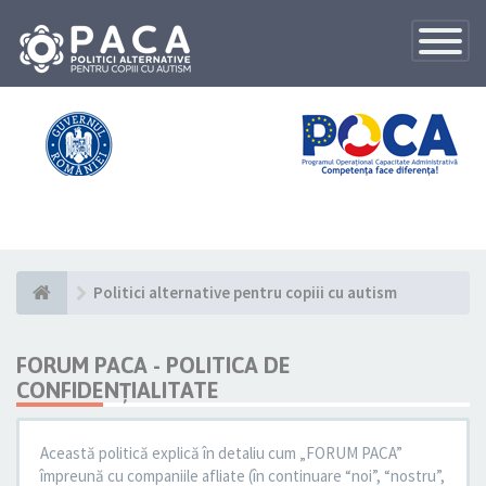
Toggle
Navigatio
Politici alternative pentru copiii cu autism
FORUM PACA - POLITICA DE
CONFIDENŢIALITATE
Această politică explică în detaliu cum „FORUM PACA”
împreună cu companiile afliate (în continuare “noi”, “nostru”,