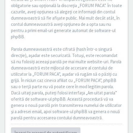
obligatorie sau opţională la discreţia „FORUM PACA”. În toate
cazurile, aveţi opţiunea să alegeţi ce informaţii din contul
dumneavoastră să fie afişate public. Mai mult decât atât, în
contul dumneavoastră aveţi opţiunea de a opta sau nu
pentru a primi email-uri generate automat de software-ul
phpBB.
Parola dumneavoastră este cifrată (hash într-o singură
direcţie), aşadar este securizată. Totuşi, este recomandat
să nu folosiţi aceeaşi parolă pe mai multe website-uri. Parola
dumneavoastră este mijlocul de accesare al contului de
utilizator la „FORUM PACA”, aşadar vă rugăm să o păziţi cu
grijă. În niciun caz cineva afiliat cu „FORUM PACA”, phpBB
sau o terţă parte nu vă poate cere în mod legitim parola.
Dacă uitaţi parola, puteţi folosi interfaţa „Am uitat parola”
oferită de software-ul phpBB. Această procedură vă va
genera o nouă parolă prin transmiterea numelui de utilizator
şi a adresei email, apoi software-ul phpBB va genera o nouă
parolă pentru accesarea contului dumneavoastră.
Înapoi la ecranul de autentificare