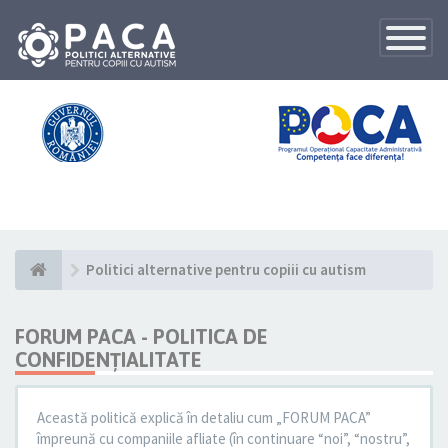
Toggle
Navigatio
Politici alternative pentru copiii cu autism
FORUM PACA - POLITICA DE
CONFIDENŢIALITATE
Această politică explică în detaliu cum „FORUM PACA”
împreună cu companiile afliate (în continuare “noi”, “nostru”,