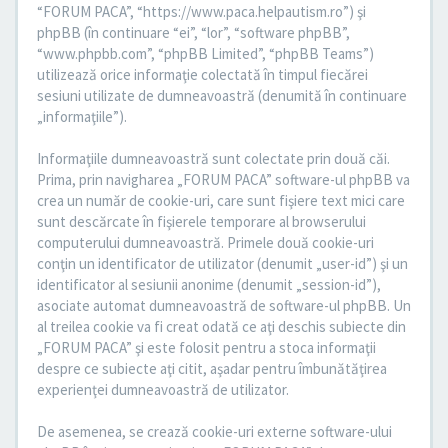
“FORUM PACA”, “https://www.paca.helpautism.ro”) şi
phpBB (în continuare “ei”, “lor”, “software phpBB”,
“www.phpbb.com”, “phpBB Limited”, “phpBB Teams”)
utilizează orice informaţie colectată în timpul fiecărei
sesiuni utilizate de dumneavoastră (denumită în continuare
„informaţiile”).
Informaţiile dumneavoastră sunt colectate prin două căi.
Prima, prin navigharea „FORUM PACA” software-ul phpBB va
crea un număr de cookie-uri, care sunt fişiere text mici care
sunt descărcate în fişierele temporare al browserului
computerului dumneavoastră. Primele două cookie-uri
conţin un identificator de utilizator (denumit „user-id”) şi un
identificator al sesiunii anonime (denumit „session-id”),
asociate automat dumneavoastră de software-ul phpBB. Un
al treilea cookie va fi creat odată ce aţi deschis subiecte din
„FORUM PACA” şi este folosit pentru a stoca informaţii
despre ce subiecte aţi citit, aşadar pentru îmbunătăţirea
experienţei dumneavoastră de utilizator.
De asemenea, se crează cookie-uri externe software-ului