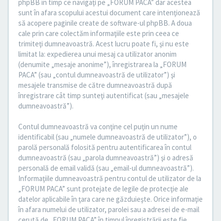
phpBB în timp ce navigaţi pe „FORUM PACA” dar acestea
sunt în afara scopului acestui document care intenţionează
să acopere paginile create de software-ul phpBB. A doua
cale prin care colectăm informaţiile este prin ceea ce
trimiteţi dumneavoastră. Acest lucru poate fi, şi nu este
limitat la: expedierea unui mesaj ca utilizator anonim
(denumite „mesaje anonime”), înregistrarea la „FORUM
PACA” (sau „contul dumneavoastră de utilizator”) şi
mesajele transmise de către dumneavoastră după
înregistrare cât timp sunteţi autentificat (sau „mesajele
dumneavoastră”).
Contul dumneavoastră va conţine cel puţin un nume
identificabil (sau „numele dumneavoastră de utilizator”), o
parolă personală folosită pentru autentificarea în contul
dumneavoastră (sau „parola dumneavoastră”) şi o adresă
personală de email validă (sau „email-ul dumneavoastră”).
Informaţiile dumneavoastră pentru contul de utilizator de la
„FORUM PACA” sunt protejate de legile de protecţie ale
datelor aplicabile în ţara care ne găzduieşte. Orice informaţie
în afara numelui de utilizator, parolei sau a adresei de e-mail
cerută de „FORUM PACA” în timpul înregistrării este fie