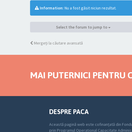
Information:
Nu a fost găsit niciun rezultat.
Select the forum to jump to
Mergeți la căutare avansată
MAI PUTERNICI PENTRU C
DESPRE PACA
Această pagină web este cofinanțată din Fondu
prin Programul Operațional Capacitate Adminis