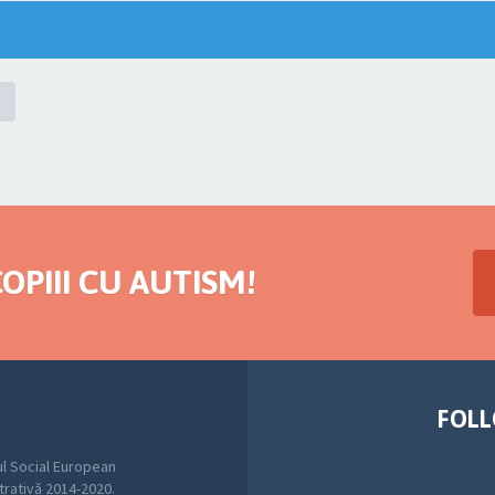
OPIII CU AUTISM!
FOLL
l Social European
trativă 2014-2020.