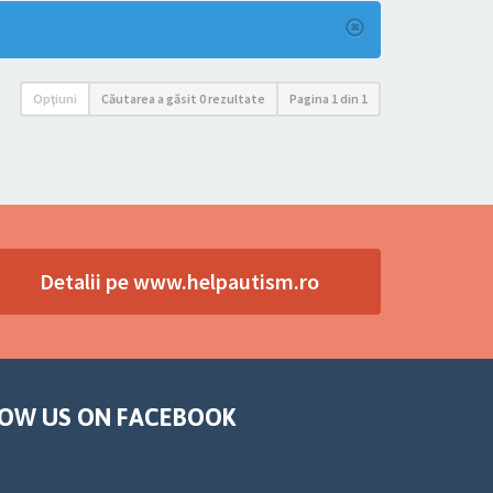
Opţiuni
Căutarea a găsit 0 rezultate
Pagina
1
din
1
Detalii pe www.helpautism.ro
OW US ON FACEBOOK