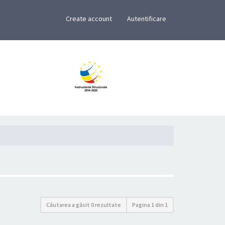
×
Create account
Autentificare
Căutarea a găsit 0 rezultate
Pagina
1
din
1