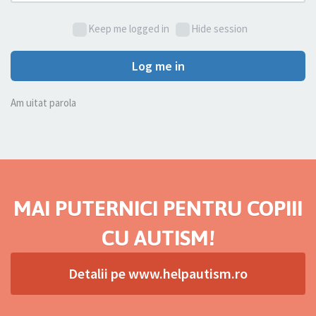
Keep me logged in
Hide session
Log me in
Am uitat parola
MAI PUTERNICI PENTRU COPIII
CU AUTISM!
Detalii pe www.helpautism.ro