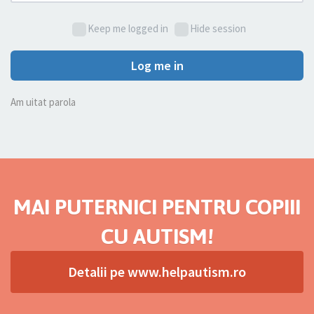
Keep me logged in
Hide session
Log me in
Am uitat parola
MAI PUTERNICI PENTRU COPIII
CU AUTISM!
Detalii pe www.helpautism.ro