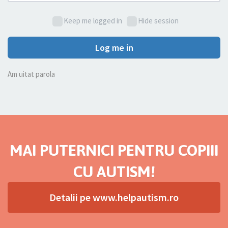
Keep me logged in
Hide session
Log me in
Am uitat parola
MAI PUTERNICI PENTRU COPIII
CU AUTISM!
Detalii pe www.helpautism.ro