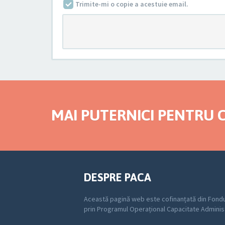
Trimite-mi o copie a acestuie email.
MAI PUTERNICI PENTRU C
DESPRE PACA
Această pagină web este cofinanțată din Fondu
prin Programul Operațional Capacitate Adminis