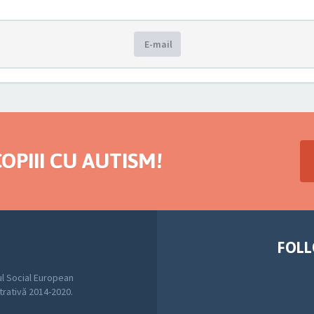
E-mail
OPIII CU AUTISM!
FOLL
l Social European
trativă 2014-2020.