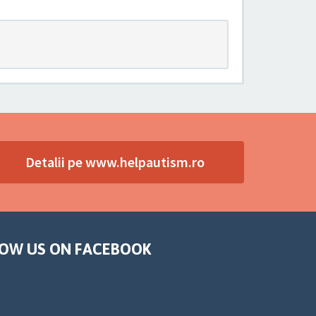
Detalii pe www.helpautism.ro
OW US ON FACEBOOK